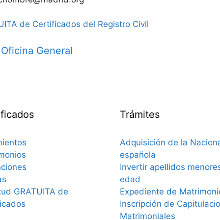
ITA de Certificados del Registro Civil
 Oficina General
ificados
Trámites
ientos
Adquisición de la Nacion
monios
española
ciones
Invertir apellidos menore
as
edad
itud GRATUITA de
Expediente de Matrimonio
ficados
Inscripción de Capitulaci
Matrimoniales